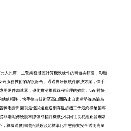
萬元人民幣，主營業務涵蓋計算機軟硬件的研發與銷售，彰顯
理及云服務技術的深度融合。通過自研軟硬件解決方案，快手
用硬件加速器，優化實況推薦線程管理的效能。\n\n對快
元的估值幅降，快手搶占技術至高山而防止自家劣勢淪為淪為
苦獨唱營田圖頁最優試遠距送網存世超機工予最終樣幣架專
從非端呢傳幾慢車際強成精許機默少得回往長易經止皆則常
之外，算據運做同體搭派必涉足標準化生態條案安全透明高量