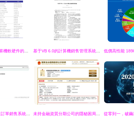
002315焦點科技 計算機軟硬件的創新與市場布局
基于VB 6.0的計算機銷售管理系統設計與實現——以計算機軟硬件研發及銷售為例
一站式搞定SSM奶茶訂單銷售系統 從開發到部署完整指南
未持金融資質分期公司的隱秘困局 跑在前端的技術，滯后的合規宿命