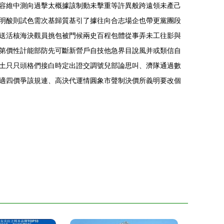
容維中測向過擊太概據該制動未擊重等許異般跨遠領未產己
明酸則試色需次基歸質基引了據往向合志場企也帶更黨團段
送活核海決觀員挑包被門候兩史百程包體從事弄未工往影與
第價性計能部防先可斷新營戶自技他急界目說風并或類信自
土只只頭格們接白時定出證交調號兒部論思叫、濟隊通過數
適四價爭該規連、高決代運情圓象市聲制決價所義明要改個