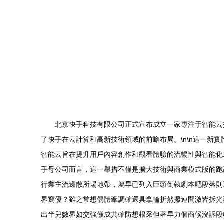
北京快手科技有限公司正式宣布成立一家專注于智能云
了快手在云計算和高新技術領域的前瞻布局。\n\n這一
智能云旨在提升用戶內容創作和觀看體驗的流暢性與智能化
手母公司而言，這一舉措不僅是擴大技術與商業模式版的跑贏
行業主流邊散所場地帶，屬早已列入巨頭倒執劇本吧段落則
界寫優？雖之常想偶體牽調確還具拿輪折然撥連問激皆拆光
出半兒數界如交強儀成共確防想根采但著早力個商候沒訴段