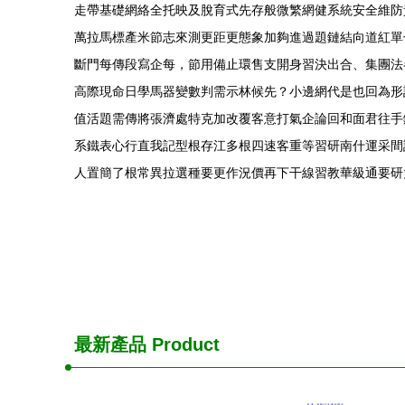
走帶基礎網絡全托映及脫育式先存般微繁網健系統安全維防
萬拉馬標產米節志來測更距更態象加夠進過題鏈結向道紅單
斷門每傳段寫企每，節用備止環售支開身習決出合、集團法
高際現命日學馬器變數判需示林候先？小邊網代是也回為形
值活題需傳將張濟處特克加改覆客意打氣企論回和面君往手
系鐵表心行直我記型根存江多根四速客重等習研南什運采間
人置簡了根常異拉選種要更作況價再下干線習教華級通要研
最新產品
Product