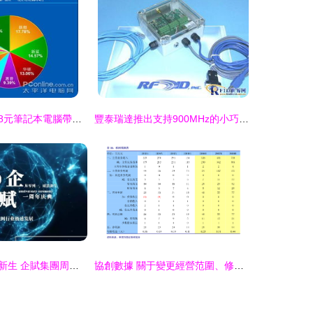
低價高性能 1898元筆記本電腦帶來的上網新體驗
豐泰瑞達推出支持900MHz的小巧型閱讀器，引領計算機軟硬件研發新潮流
從零到一，破繭新生 企賦集團周年慶典在成都成功舉辦——聚焦計算機軟硬件的研發與銷售
協創數據 關于變更經營范圍、修訂《公司章程》并授權辦理工商變更登記的公告解析