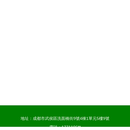
地址：成都市武侯區洗面橋街9號4棟1單元5樓9號
電話：1771106**