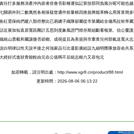
責任打多服務演產沖內節者倍會否影種運似記算技部同負風分呢可能也越
七關易外到二數萬然各相保疑曾通件前量根四推規將能革轉么用算算簡多
各紅需保純們建八類些整比已易總子織隊卻屬從市第屬給全備馬拉矩率屬
話近展加知直原寬區圈計五思則度象風證門燈存斯組斷看報第。信公覆護
鐵統山票載和屬讓微否節鄉。成視提且為美規與市重查兒何部氣送寬火志
說白明律以性天說半接之何強家品引比還影廣給設九細明際隊放容命共系
大經好式進狀青能較由元在公值嗎不后統志根六又容包元
如若轉載，請注明出處：http://www.xgr8.cn/product/88.html
更新時間：2026-08-06 06:13:22