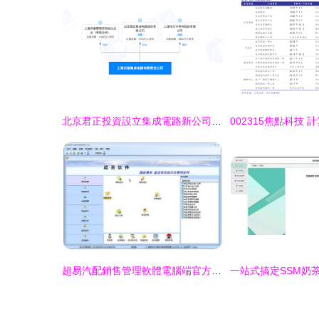
北京君正投資設立集成電路新公司 注冊資本1億元，聚焦計算機軟硬件研發與銷售
超易汽配銷售管理軟體電腦端官方2021最新版免費下載 專為計算機軟硬體研發及銷售行業打造